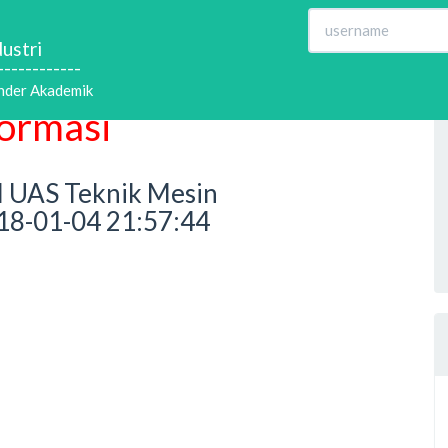
ustri
------------
nder Akademik
formasi
l UAS Teknik Mesin
018-01-04 21:57:44