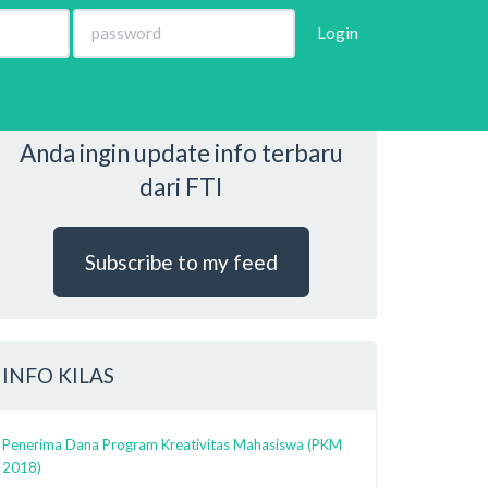
Login
Anda ingin update info terbaru
dari FTI
Subscribe to my feed
INFO KILAS
Penerima Dana Program Kreativitas Mahasiswa (PKM
2018)